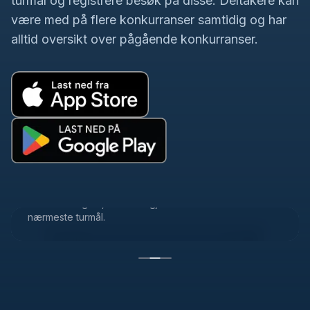
turmål og registrere besøk på disse. Deltakere kan
være med på flere konkurranser samtidig og har
alltid oversikt over pågående konkurranser.
Turmålsoversikt
Turmålene vises sortert etter avstand fra der du
befinner deg nå, noe som gjør det enkelt å finne
nærmeste turmål.