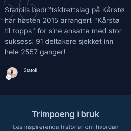
Fjon UIL
Statoils bedriftsidrettslag på Kårstø
har høsten 2015 arrangert "Kårstø
Fjelltrim Viksdalen IL 25/26
til topps" for sine ansatte med stor
Viksdalen IL
suksess! 91 deltakere sjekket inn
hele 2557 ganger!
Fjelltrimmen Holsen og Haukedalen 2026
Førde IL avd. Holsen
Statoil
Fjelltrimmen Jondal 2026
Jondal IL
Fjelltrimmen Rindal 2026
Trimpoeng i bruk
Rindal IL
Les inspirerende historier om hvordan