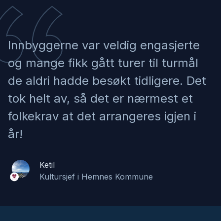
AlLe på tur
Alstahaug kommune
Innbyggerne var veldig engasjerte
og mange fikk gått turer til turmål
Ålviktrimmen sommer 2026
Ålvik IL
de aldri hadde besøkt tidligere. Det
tok helt av, så det er nærmest et
Beiartrimmen 2026
folkekrav at det arrangeres igjen i
Beiarn kommune
år!
Bjørnafjordtrimmen 2026
Ketil
Bjørnafjordtrimmen (Fusa og Os)
Kultursjef i Hemnes Kommune
Bolstadtrimmen 2026
Bolstadøyri Turnlag