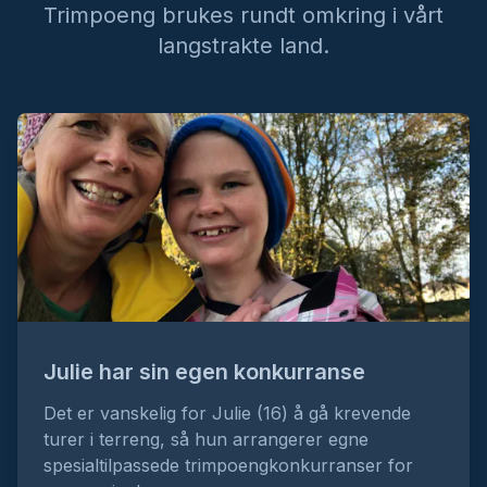
Fjelltrimposter 2026
Trimpoeng brukes rundt omkring i vårt
Risnes IL Fjelltrimgruppa
langstrakte land.
Flåtrimmen 2026
Flå IL
Flora Turlag Poengjakt 2026
Flora Turlag
Foldereidtrimmen 2026
Foldereid IL
Julie har sin egen konkurranse
Folldalsfjell 2026
Det er vanskelig for Julie (16) å gå krevende
Folldal Turlag
turer i terreng, så hun arrangerer egne
spesialtilpassede trimpoengkonkurranser for