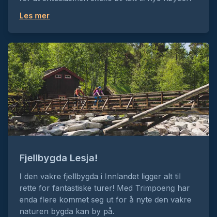
Gulltrimmen 2026
Les mer
Gullbring Kulturhus
Hafslotrimmen 25/26
Hafslo Idrettslag
Hållingturer 2026/2027
IL Hållingen
Helgeland Kraft Sommertrim 2026
Fjellbygda Lesja!
Rana SK
I den vakre fjellbygda i Innlandet ligger alt til
rette for fantastiske turer! Med Trimpoeng har
Hovden på tur 2026
enda flere kommet seg ut for å nyte den vakre
Hovden Sportsklubb
naturen bygda kan by på.