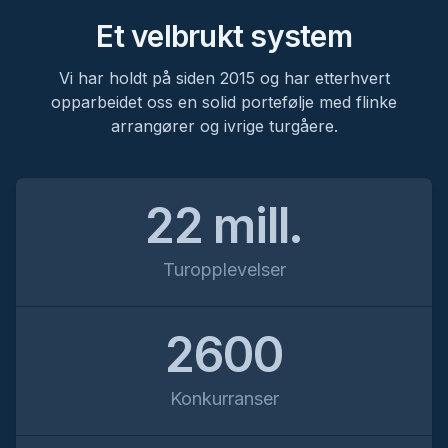
Et velbrukt system
Bømlotrimmen 2026
Bømlo Turlag
Vi har holdt på siden 2015 og har etterhvert
opparbeidet oss en solid portefølje med flinke
arrangører og ivrige turgåere.
BT & IF 100 år 2026 - Ut på tur
Berlevåg Turn og Idrettsforening
22 mill.
Budal Trimpoeng 2026
Budal IL
Turopplevelser
Bulkentrimmen 2026
2600
Bulken IL
Konkurranser
Bygdalagsturane 2026
Ænes og Mauranger Bygdalag