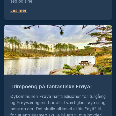
seg og sine!
Frøyatrimmen 2026
Frøya Frivilligsentral
Les mer
FYSAK Flatanger 2026
Flatanger Kommune
GlimtTrimmen 2026
U og IL Glimt
Grenland Havpadletrim 2026
Grenland Havpadleklubb
Trimpoeng på fantastiske Frøya!
Øykommunen Frøya har tradisjoner for turgåing
Gudbrand Go 2026
og Frøyværingene har alltid vært glad i øya si og
Aremark Idrettsforening
naturen der. Det skulle allikevel et lite "dytt" til
for at entusiasmen skulle bli tatt til nye høyder!