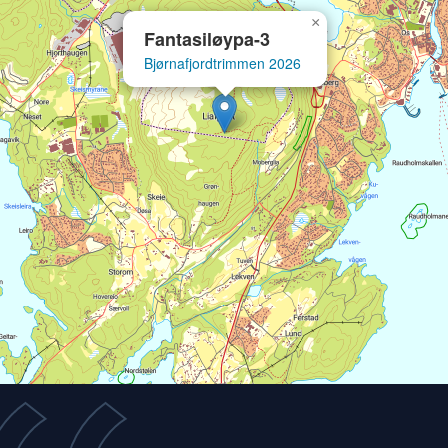
Fåset IL
×
Fantasiløypa-3
Bjørnafjordtrimmen 2026
Finn Åsen 2026
Åsløypas Venner Raufoss
Finn Nordlia 2026
Nordlia Turlag
Finnøy og Rennesøy Topptur 2026
Finnøy Frivilligsentral/ Stavanger kommu
Fjelltrim Bryggja 2026
Bryggja IL
Fjelltrim Fjon UIL 2026