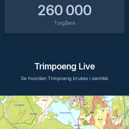
260 000
Eidsland Rundt 2026
Turgåere
Eidsland Grendalag
Eikefjord Trimpoeng 2026
Eikefjord IL
Trimpoeng Live
Evangertrimmen 2026
Evanger grendalag
Se hvordan Trimpoeng brukes i sanntid.
Explore Stjørdal 2026
Kjentmann.no
Fåset Trimpoeng 2026